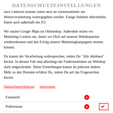
betreiben. Technisch essenzielle Cookies werden zwingend benötigt,
DATENSCHUTZEINSTELLUNGEN
SPRACHE ÄNDERN
damit bei Deinem Besuch unseres Webshops auch alles funktioniert. Je
DE
nach Funktion können Daten auch an Diensteanbieter zur
Weiterverarbeitung weitergegeben werden. Einige Anbieter übermitteln
Daten auch außerhalb der EU.
Wir nutzen Google Maps im Onlineshop. Außerdem setzen wir
Marketing-Cookies ein, damit wir Dich auf unseren Webshopseiten
wiedererkennen und den Erfolg unserer Marketingkampagnen messen
können.
Du kannst der Verarbeitung widersprechen, indem Du "Alle ablehnen"
klickst. In diesem Fall sind allerdings die Funktionalitäten im Webshop
stark eingeschränkt. Deine Einstellungen kannst du jederzeit ändern.
Mehr zu den Diensten erfährst Du, indem Du auf das Fragezeichen
klickst.
Datenschutzerklärung
Impressum
Essenziell
Präferenzen