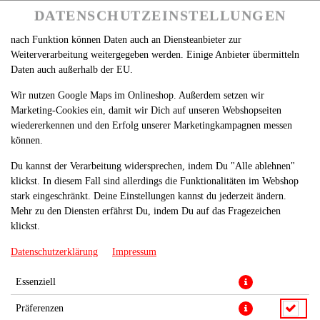
betreiben. Technisch essenzielle Cookies werden zwingend benötigt,
DATENSCHUTZEINSTELLUNGEN
SPRACHE ÄNDERN
DE
damit bei Deinem Besuch unseres Webshops auch alles funktioniert. Je
nach Funktion können Daten auch an Diensteanbieter zur
Weiterverarbeitung weitergegeben werden. Einige Anbieter übermitteln
Daten auch außerhalb der EU.
Wir nutzen Google Maps im Onlineshop. Außerdem setzen wir
Marketing-Cookies ein, damit wir Dich auf unseren Webshopseiten
wiedererkennen und den Erfolg unserer Marketingkampagnen messen
können.
DUBAI BURGER
Du kannst der Verarbeitung widersprechen, indem Du "Alle ablehnen"
klickst. In diesem Fall sind allerdings die Funktionalitäten im Webshop
stark eingeschränkt. Deine Einstellungen kannst du jederzeit ändern.
Mehr zu den Diensten erfährst Du, indem Du auf das Fragezeichen
klickst.
Datenschutzerklärung
Impressum
Essenziell
Präferenzen