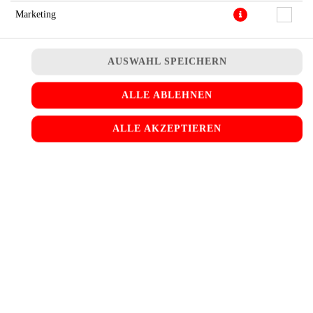
Marketing
AUSWAHL SPEICHERN
ALLE ABLEHNEN
ALLE AKZEPTIEREN
vegan, mit 4 Falafel Bällchen, Hummus, Eisbergsalat, Tomaten,
Essiggurken und Tarator (Tahina Sauce)
11,90 € *
* Die Preise können nach Auswahl des Stores variieren.
© 2026
BURGER meets Falafel
Impressum
Datenschutz
Datenschutzeinstellungen
Barrierefreiheit
AGB