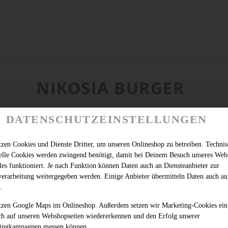
NIKOSIA BURGER
DATENSCHUTZEINSTELLUNGEN
tzen Cookies und Dienste Dritter, um unseren Onlineshop zu betreiben. Techni
ielle Cookies werden zwingend benötigt, damit bei Deinem Besuch unseres Web
les funktioniert. Je nach Funktion können Daten auch an Diensteanbieter zur
verarbeitung weitergegeben werden. Einige Anbieter übermitteln Daten auch au
.
tzen Google Maps im Onlineshop. Außerdem setzen wir Marketing-Cookies ein
ch auf unseren Webshopseiten wiedererkennen und den Erfolg unserer
ingkampagnen messen können.