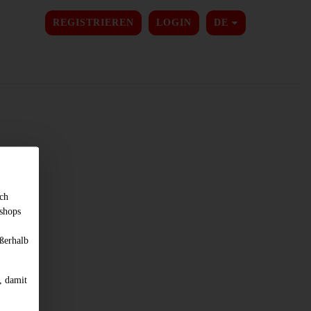
SPRACHE ÄNDER
REGISTRIEREN
LOGIN
DE
sch
shops
ßerhalb
, damit