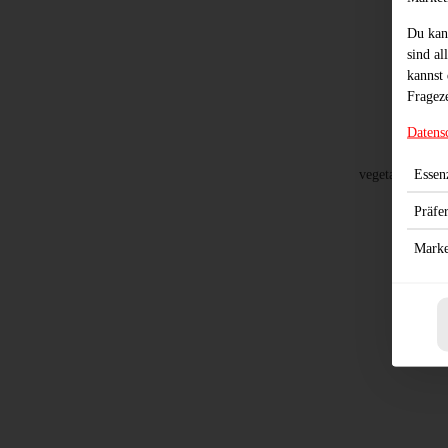
Du kan
sind al
kannst 
Frageze
Datens
Essenz
vegetarisch, m
Präfe
Marke