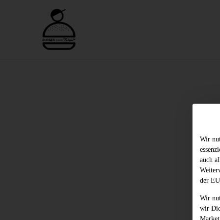
Wir nu
essenz
auch al
Weiter
der EU
Wir nu
wir Di
Market