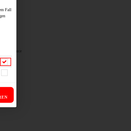
em Fall
ngen
cy-Mayo-Sauce
REN