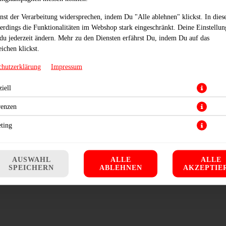
nst der Verarbeitung widersprechen, indem Du "Alle ablehnen" klickst. In dies
lerdings die Funktionalitäten im Webshop stark eingeschränkt. Deine Einstellu
du jederzeit ändern. Mehr zu den Diensten erfährst Du, indem Du auf das
ichen klickst.
chutzerklärung
Impressum
iell
it Halloumi Grillkäse, Eisbergsalat, Tomaten, Jalapenos, Muhammara und Spi
renzen
11,90 € *
ting
* Die Preise können nach Auswahl des Stores variieren.
AUSWAHL
ALLE
ALLE
SPEICHERN
ABLEHNEN
AKZEPTIE