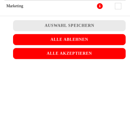
Marketing
AUSWAHL SPEICHERN
ALLE ABLEHNEN
ALLE AKZEPTIEREN
mit Rinderhackfleisch, Cheddar Käse, Eisbergsalat, Tomaten,
Essiggurken, geschmorten Zwiebeln und Spicy-Mayo-Sauce
11,90 € *
* Die Preise können nach Auswahl des Stores variieren.
© 2026
BURGER meets Falafel
Impressum
Datenschutz
Datenschutzeinstellungen
Barrierefreiheit
AGB