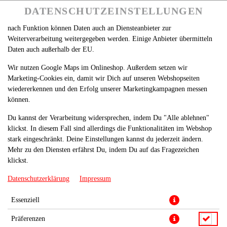
betreiben. Technisch essenzielle Cookies werden zwingend benötigt,
DATENSCHUTZEINSTELLUNGEN
SPRACHE ÄNDERN
DE
damit bei Deinem Besuch unseres Webshops auch alles funktioniert. Je
nach Funktion können Daten auch an Diensteanbieter zur
Weiterverarbeitung weitergegeben werden. Einige Anbieter übermitteln
Daten auch außerhalb der EU.
Wir nutzen Google Maps im Onlineshop. Außerdem setzen wir
Marketing-Cookies ein, damit wir Dich auf unseren Webshopseiten
wiedererkennen und den Erfolg unserer Marketingkampagnen messen
können.
HAIDER BURGER
Du kannst der Verarbeitung widersprechen, indem Du "Alle ablehnen"
klickst. In diesem Fall sind allerdings die Funktionalitäten im Webshop
stark eingeschränkt. Deine Einstellungen kannst du jederzeit ändern.
Mehr zu den Diensten erfährst Du, indem Du auf das Fragezeichen
klickst.
Datenschutzerklärung
Impressum
Essenziell
Präferenzen